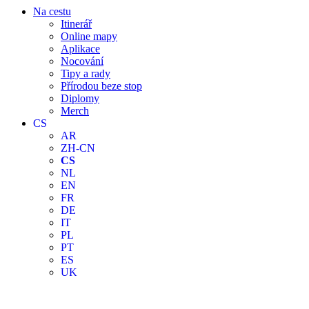
Na cestu
Itinerář
Online mapy
Aplikace
Nocování
Tipy a rady
Přírodou beze stop
Diplomy
Merch
CS
AR
ZH-CN
CS
NL
EN
FR
DE
IT
PL
PT
ES
UK