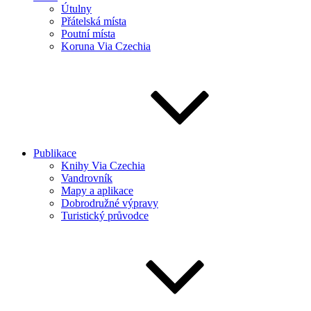
Útulny
Přátelská místa
Poutní místa
Koruna Via Czechia
Publikace
Knihy Via Czechia
Vandrovník
Mapy a aplikace
Dobrodružné výpravy
Turistický průvodce