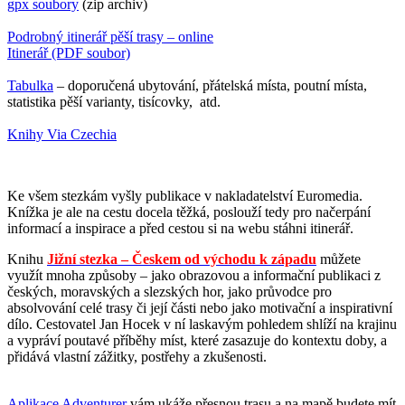
gpx soubory
(zip archiv)
Podrobný itinerář pěší trasy – online
Itinerář (PDF soubor)
Tabulka
– doporučená ubytování, přátelská místa, poutní místa,
statistika pěší varianty, tisícovky, atd.
Knihy Via Czechia
Ke všem stezkám vyšly publikace v nakladatelství Euromedia.
Knížka je ale na cestu docela těžká, poslouží tedy pro načerpání
informací a inspirace a před cestou si na webu stáhni itinerář.
Knihu
Jižní
stezka – Českem od východu k západu
můžete
využít mnoha způsoby – jako obrazovou a informační publikaci z
českých, moravských a slezských hor, jako průvodce pro
absolvování celé trasy či její části nebo jako motivační a inspirativní
dílo. Cestovatel Jan Hocek v ní laskavým pohledem shlíží na krajinu
a vypráví poutavé příběhy míst, které zasazuje do kontextu doby, a
přidává vlastní zážitky, postřehy a zkušenosti.
Aplikace Adventurer
vám ukáže přesnou trasu a na mapě budete mít