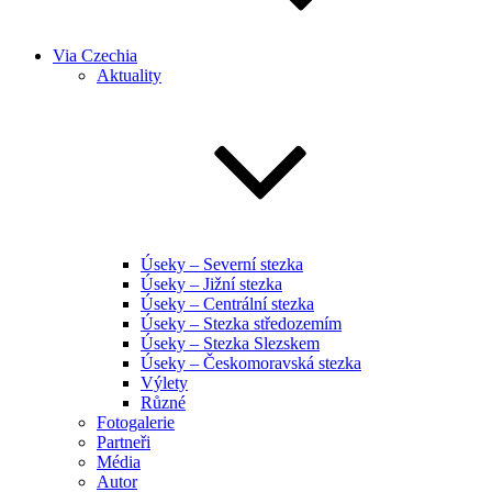
Via Czechia
Aktuality
Úseky – Severní stezka
Úseky – Jižní stezka
Úseky – Centrální stezka
Úseky – Stezka středozemím
Úseky – Stezka Slezskem
Úseky – Českomoravská stezka
Výlety
Různé
Fotogalerie
Partneři
Média
Autor