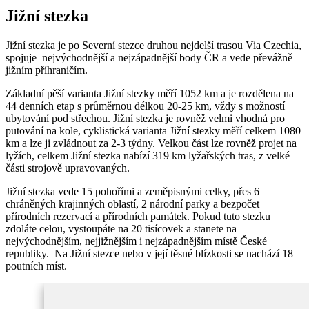
Jižní stezka
Jižní stezka je po Severní stezce druhou nejdelší trasou Via Czechia,
spojuje nejvýchodnější a nejzápadnější body ČR a vede převážně
jižním příhraničím.
Základní pěší varianta Jižní stezky měří 1052 km a je rozdělena na
44 denních etap s průměrnou délkou 20-25 km, vždy s možností
ubytování pod střechou. Jižní stezka je rovněž velmi vhodná pro
putování na kole, cyklistická varianta Jižní stezky měří celkem 1080
km a lze ji zvládnout za 2-3 týdny. Velkou část lze rovněž projet na
lyžích, celkem Jižní stezka nabízí 319 km lyžařských tras, z velké
části strojově upravovaných.
Jižní stezka vede 15 pohořími a zeměpisnými celky, přes 6
chráněných krajinných oblastí, 2 národní parky a bezpočet
přírodních rezervací a přírodních památek. Pokud tuto stezku
zdoláte celou, vystoupáte na 20 tisícovek a stanete na
nejvýchodnějším, nejjižnějším i nejzápadnějším místě České
republiky. Na Jižní stezce nebo v její těsné blízkosti se nachází 18
poutních míst.