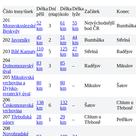
Délka
Dní
Délka
Délka
Číslo trasy/úsek
Začátek
Konec
pěší
(etap)
kolo
lyže
201
52
61
55
Nejvýchodnější
Moravskoslezské
3
Bumbálk
km
km
km
bod ČR
Beskydy
45
51
44
202
Javorníky
2
Bumbálka
Střelná
km
km
km
110
125
27
203
Bílé Karpaty
5
Střelná
Radějov
km
km
km
204
83
85
Dolnomoravský
3
–
Radějov
Mikulov
km
km
úval
205
Mikulovská
vrchovina a
80
80
3
–
Mikulov
Šatov
Dyjsko-
km
km
svratecký úval
206
138
132
Chlum u
Českomoravská
6
–
Šatov
km
km
Třeboně
vrchovina
207
Třeboňská
28
29
Chlum u
1
–
Petříkov
pánev
km
km
Třeboně
208
Novohradské