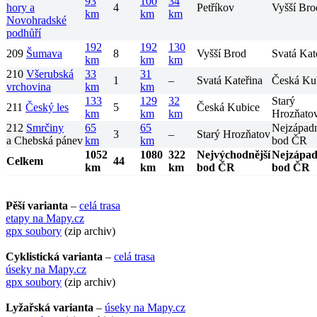
93
100
34
hory a
4
Petříkov
Vyšší Bro
km
km
km
Novohradské
podhůří
192
192
130
209
Šumava
8
Vyšší Brod
Svatá Kat
km
km
km
210
Všerubská
33
31
1
–
Svatá Kateřina
Česká Ku
vrchovina
km
km
133
129
32
Starý
211
Český les
5
Česká Kubice
km
km
km
Hrozňato
212
Smrčiny
65
65
Nejzápadn
3
–
Starý Hrozňatov
a Chebská pánev
km
km
bod ČR
1052
1080
322
Nejvýchodnější
Nejzápad
Celkem
44
km
km
km
bod ČR
bod ČR
Pěší varianta
–
celá trasa
etapy na Mapy.cz
gpx soubory
(zip archiv)
Cyklistická varianta
–
celá trasa
úseky na Mapy.cz
gpx soubory
(zip archiv)
Lyžařská varianta
–
úseky na Mapy.cz