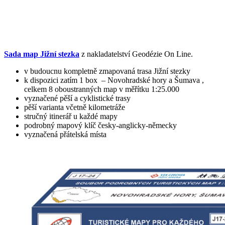
Sada map Jižní stezka
z nakladatelství Geodézie On Line.
v budoucnu kompletně zmapovaná trasa Jižní stezky
k dispozici zatím 1 box – Novohradské hory a Šumava ,
celkem 8 oboustranných map v měřítku 1:25.000
vyznačené pěší a cyklistické trasy
pěší varianta včetně kilometráže
stručný itinerář u každé mapy
podrobný mapový klíč česky-anglicky-německy
vyznačená přátelská místa