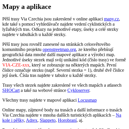
Mapy a aplikace
Pěší trasy Via Czechia jsou zakreslené v online aplikaci
mapy.cz
,
kde také s pomocí vyhledávače najdete vedení cyklistických a
lyžařských tras. Odkazy na jednotlivé etapy, úseky a celé stezky
najdete v tabulkách u každé stezky.
Pěší trasy jsou rovněž zanesené na stránkách celosvětového
komunitního projektu
openstreetmap.org
, ze kterého přebírají
geografická data mnohé další mapové aplikace a výrobci map.
Jednotlivé úseky stezek mají svůj unikátní kód (číslo trasy) ve formě
VIA-CZE-xxx
, který se zobrazuje na některých mapách. První
číslice označuje stezku (např. Severní stezka = 1), druhé dvě číslice
její úsek. Čísla tras najdete v tabulce u každé stezky.
Trasy všech stezek najdete zakreslené ve všech mapách a atlasech
SHOCart
a také na webové stránce
Cykloserver
.
Všechny trasy najdete v mapové aplikaci
Locusmap
Online mapy, zájmové body na trasách a další informace o trasách
Via Czechia najdete v mnoha dalších turistických aplikacích –
Na
kole i pěšky
,
Adrex
,
Slappeto
,
Horobraní
, aj.