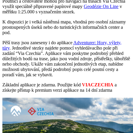
Poutníci a cestovatelé mohou pro navigaci na trasách Via Czechia
využít speciálně připravené papírové mapy
Geodézie On Line
v
měřítku 1:25.000 s vyznačením stezek.
K dispozici je i velká nástěnná mapa, vhodná pro osobní záznamy
prostoupených úseků nebo do turistických informačních center a
pod.
Pěší trasy jsou zaneseny i do aplikace
Adventurer: Hory, výlety,
túry
. Jednotlivé stezky najdete pomocí vyhledávacího pole při
zadání “Via Czechia”. Aplikace vám poskytne podrobný přehled
důležitých bodů na trase, jako jsou vodní zdroje, přístřešky, tábořiště
nebo obchody. Ukáže vám zakončení jednotlivých etap, nabídne
možnosti ubytování, předá podrobný popis celé poutní cesty a
poradí vám, jak se vybavit.
Základní aplikace je zdarma. Použijte kód
VIACZECHIA
a
získejte přístup k premium verzi aplikace na 14 dní zdarma