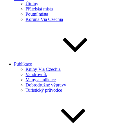
Útulny
Přátelská místa
Poutní místa
Koruna Via Czechia
Publikace
Knihy Via Czechia
Vandrovník
Mapy a aplikace
Dobrodružné výpravy
Turistický průvodce