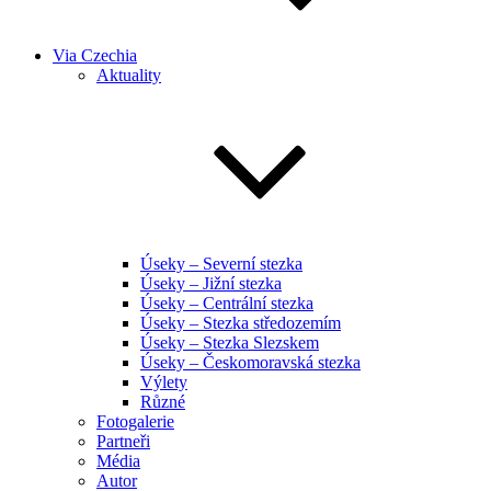
Via Czechia
Aktuality
Úseky – Severní stezka
Úseky – Jižní stezka
Úseky – Centrální stezka
Úseky – Stezka středozemím
Úseky – Stezka Slezskem
Úseky – Českomoravská stezka
Výlety
Různé
Fotogalerie
Partneři
Média
Autor