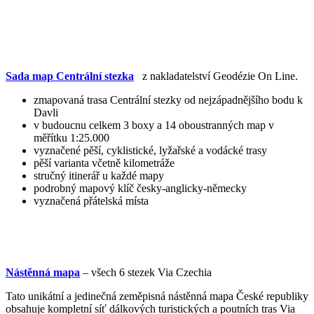
Sada map Centrální stezka
z nakladatelství Geodézie On Line.
zmapovaná trasa Centrální stezky od nejzápadnějšího bodu k
Davli
v budoucnu celkem 3 boxy a 14 oboustranných map v
měřítku 1:25.000
vyznačené pěší, cyklistické, lyžařské a vodácké trasy
pěší varianta včetně kilometráže
stručný itinerář u každé mapy
podrobný mapový klíč česky-anglicky-německy
vyznačená přátelská místa
Nástěnná mapa
– všech 6 stezek Via Czechia
Tato unikátní a jedinečná zeměpisná nástěnná mapa České republiky
obsahuje kompletní síť dálkových turistických a poutních tras Via