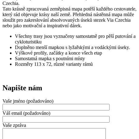
Czechia.
Tato krásně zpracovaná zeměpisná mapa potěší každého cestovatele,
který rád objevuje krásy naší země. Přehledná nástěnná mapa může
sloužit pro zakreslování absolvovaných úseků stezek Via Czechia
nebo jako motivační a inspirativní dárek.
Všechny trasy jsou vyznačeny samostatně pro pěší putování a
cykloturistiku
Doplněno menší mapkou s lyžařskými a vodáckými úseky.
Výškové profily, začátky a konce všech etap
Samostatná mapka s poutními místy
Rozměry 113 x 72, různé varianty rámů
Napište nám
Vaše jméno (požadováno)
Váš email (požadováno)
Vaše zpráva