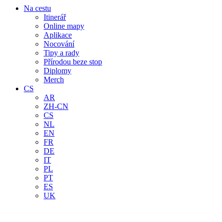
Na cestu
Itinerář
Online mapy
Aplikace
Nocování
Tipy a rady
Přírodou beze stop
Diplomy
Merch
CS
AR
ZH-CN
CS
NL
EN
FR
DE
IT
PL
PT
ES
UK