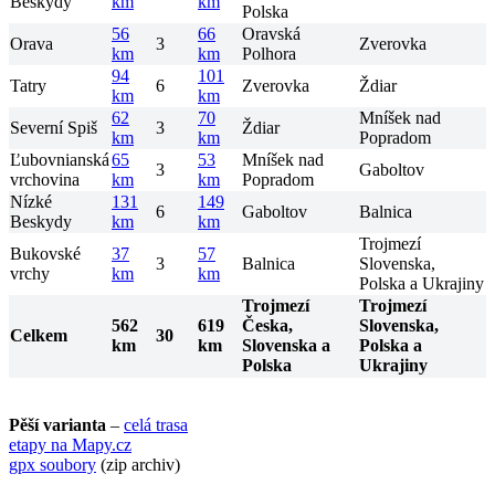
Beskydy
km
km
Polska
56
66
Oravská
Orava
3
Zverovka
km
km
Polhora
94
101
Tatry
6
Zverovka
Ždiar
km
km
62
70
Mníšek nad
Severní Spiš
3
Ždiar
km
km
Popradom
Ľubovnianská
65
53
Mníšek nad
3
Gaboltov
vrchovina
km
km
Popradom
Nízké
131
149
6
Gaboltov
Balnica
Beskydy
km
km
Trojmezí
Bukovské
37
57
3
Balnica
Slovenska,
vrchy
km
km
Polska a Ukrajiny
Trojmezí
Trojmezí
562
619
Česka,
Slovenska,
Celkem
30
km
km
Slovenska a
Polska a
Polska
Ukrajiny
Pěší varianta
–
celá trasa
etapy na Mapy.cz
gpx soubory
(zip archiv)