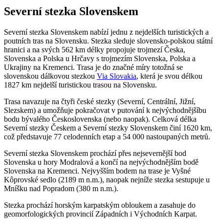
Severní stezka Slovenskem
Severní stezka Slovenskem nabízí jednu z nejdelších turistických a
poutních tras na Slovensku. Stezka sleduje slovensko-polskou státní
hranici a na svých 562 km délky propojuje trojmezí Česka,
Slovenska a Polska u Hrčavy s trojmezím Slovenska, Polska a
Ukrajiny na Kremenci. Trasa je do značné míry totožná se
slovenskou dálkovou stezkou
Via Slovakia
, která je svou délkou
1827 km nejdelší turistickou trasou na Slovensku.
Trasa navazuje na čtyři české stezky (Severní, Centrální, Jižní,
Slezskem) a umožňuje pokračovat v putování k nejvýchodnějšíbu
bodu bývalého Československa (nebo naopak). Celková délka
Severní stezky Českem a Severní stezky Slovenskem činí 1620 km,
což představuje 77 celodenních etap a 54 000 nastoupaných metrů.
Severní stezka Slovenskem prochází přes nejsevernější bod
Slovenska u hory Modralová a končí na nejvýchodnějším bodě
Slovenska na Kremenci. Nejvyšším bodem na trase je Vyšné
Kôprovské sedlo (2189 m n.m.), naopak nejníže stezka sestupuje u
Mníšku nad Popradom (380 m n.m.).
Stezka prochází horským karpatským obloukem a zasahuje do
geomorfologických provincií Západních i Východních Karpat.