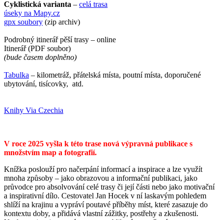
Cyklistická varianta
–
celá trasa
úseky na Mapy.cz
gpx soubory
(zip archiv)
Podrobný itinerář pěší trasy – online
Itinerář (PDF soubor)
(bude časem doplněno)
Tabulka
– kilometráž, přátelská místa, poutní místa, doporučené
ubytování, tisícovky, atd.
Knihy Via Czechia
V roce 2025 vyšla k této trase nová výpravná publikace s
množstvím map a fotografií.
Knížka poslouží pro načerpání informací a inspirace a lze využít
mnoha způsoby – jako obrazovou a informační publikaci, jako
průvodce pro absolvování celé trasy či její části nebo jako motivační
a inspirativní dílo. Cestovatel Jan Hocek v ní laskavým pohledem
shlíží na krajinu a vypráví poutavé příběhy míst, které zasazuje do
kontextu doby, a přidává vlastní zážitky, postřehy a zkušenosti.