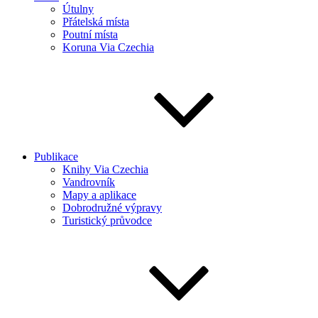
Útulny
Přátelská místa
Poutní místa
Koruna Via Czechia
Publikace
Knihy Via Czechia
Vandrovník
Mapy a aplikace
Dobrodružné výpravy
Turistický průvodce