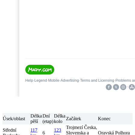
Délka
Dní
Délka
Úsek/oblast
Začátek
Konec
pěší
(etap)
kolo
Trojmezí Česka,
Střední
117
123
6
Slovenska a
Oravská Polhora