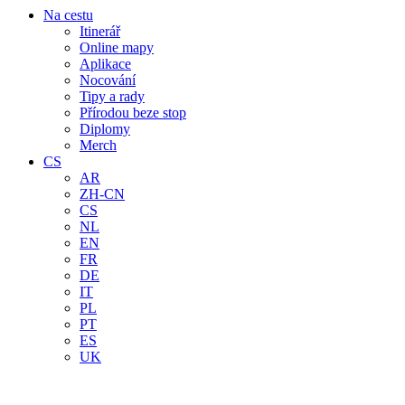
Na cestu
Itinerář
Online mapy
Aplikace
Nocování
Tipy a rady
Přírodou beze stop
Diplomy
Merch
CS
AR
ZH-CN
CS
NL
EN
FR
DE
IT
PL
PT
ES
UK