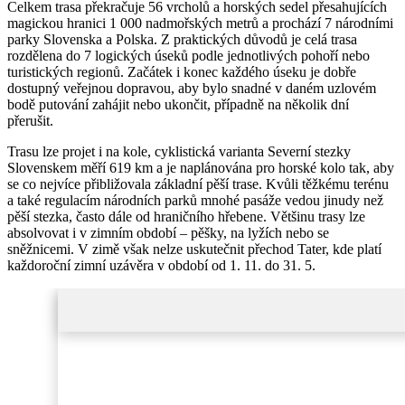
Celkem trasa překračuje 56 vrcholů a horských sedel přesahujících
magickou hranici 1 000 nadmořských metrů a prochází 7 národními
parky Slovenska a Polska. Z praktických důvodů je celá trasa
rozdělena do 7 logických úseků podle jednotlivých pohoří nebo
turistických regionů. Začátek i konec každého úseku je dobře
dostupný veřejnou dopravou, aby bylo snadné v daném uzlovém
bodě putování zahájit nebo ukončit, případně na několik dní
přerušit.
Trasu lze projet i na kole, cyklistická varianta Severní stezky
Slovenskem měří 619 km a je naplánována pro horské kolo tak, aby
se co nejvíce přibližovala základní pěší trase. Kvůli těžkému terénu
a také regulacím národních parků mnohé pasáže vedou jinudy než
pěší stezka, často dále od hraničního hřebene. Většinu trasy lze
absolvovat i v zimním období – pěšky, na lyžích nebo se
sněžnicemi. V zimě však nelze uskutečnit přechod Tater, kde platí
každoroční zimní uzávěra v období od 1. 11. do 31. 5.