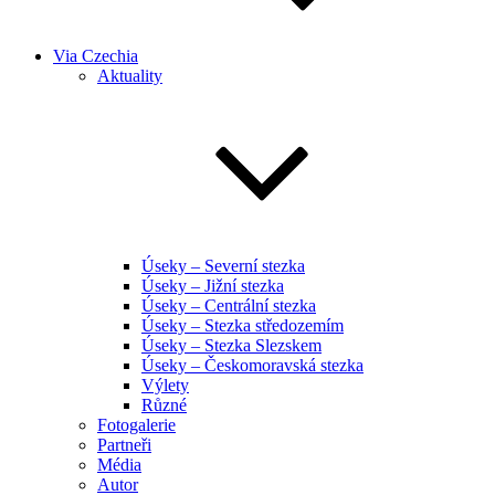
Via Czechia
Aktuality
Úseky – Severní stezka
Úseky – Jižní stezka
Úseky – Centrální stezka
Úseky – Stezka středozemím
Úseky – Stezka Slezskem
Úseky – Českomoravská stezka
Výlety
Různé
Fotogalerie
Partneři
Média
Autor