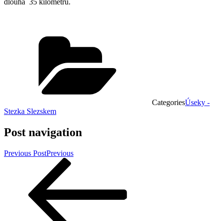
dlouhá 35 kilometrů.
Categories
Úseky -
Stezka Slezskem
Post navigation
Previous Post
Previous