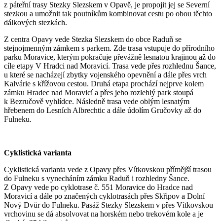
z páteřní trasy Stezky Slezskem v Opavě, je propojit jej se Severní
stezkou a umožnit tak poutníkům kombinovat cestu po obou těchto
dálkových stezkách.
Z centra Opavy vede Stezka Slezskem do obce Raduň se
stejnojmenným zámkem s parkem. Zde trasa vstupuje do přírodního
parku Moravice, kterým pokračuje převážně lesnatou krajinou až do
cíle etapy V Hradci nad Moravicí. Trasa vede přes rozhlednu Šance,
u které se nacházejí zbytky vojenského opevnění a dále přes vrch
Kalvárie s křížovou cestou. Druhá etapa prochází nejprve kolem
zámku Hradec nad Moravicí a přes jeho rozlehlý park stoupá
k Bezručově vyhlídce. Následně trasa vede oblým lesnatým
hřebenem do Lesních Albrechtic a dále údolím Gručovky až do
Fulneku.
Cyklistická varianta
Cyklistická varianta vede z Opavy přes Vítkovskou přímější trasou
do Fulneku s vynecháním zámku Raduň i rozhledny Šance.
Z Opavy vede po cyklotrase č. 551 Moravice do Hradce nad
Moravicí a dále po značených cyklotrasách přes Skřipov a Dolní
Nový Dvůr do Fulneku. Pasáž Stezky Slezskem v přes Vítkovskou
vrchovinu se dá absolvovat na horském nebo trekovém kole a je