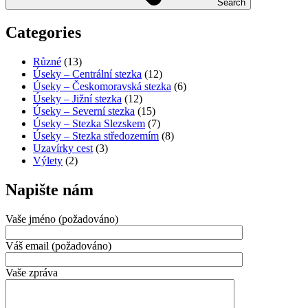
Search
Categories
Různé
(13)
Úseky – Centrální stezka
(12)
Úseky – Českomoravská stezka
(6)
Úseky – Jižní stezka
(12)
Úseky – Severní stezka
(15)
Úseky – Stezka Slezskem
(7)
Úseky – Stezka středozemím
(8)
Uzavírky cest
(3)
Výlety
(2)
Napište nám
Vaše jméno (požadováno)
Váš email (požadováno)
Vaše zpráva