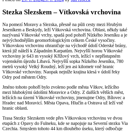
Stezka Slezskem – Vítkovská vrchovina
Na pomezí Moravy a Slezska, přesně na půli cesty mezi Hrubým
Jeseníkem a Beskydy, leží Vítkovská vrchovina. Oblast, někdy také
nazývaná Vítkovské vrchy, spadá pod pohoří Nízkého Jeseníku a je
nejvýchodnějším geomorfologickým celkem České vysočiny.
Vítkovskou vrchovinu ohraničuje na východě údolí Oderské brány,
která již náleží k Západním Karpatům. Nejvyšší horou Vítkovské
vrchoviny je 643 m vysoký Křížový vrch, ležící v nepřístupném
vojenském újezdu Libavá. Nejvyšší sopka Nízkého Jeseníku, 780
metrů vysoký Velký Roudný, leží jen asi kilometr vně hranic
Vítkovské vrchoviny. Naopak nejníže krajina klesá v údolí řeky
Odry pod městem Odry.
Jméno tohoto pohoří bylo zvoleno podle města Vítkov, ležícího
mezi hlubokými údolími Moravice a Odry. Z dalších větších měst,
ležících na území Vítkovské vrchoviny, jmenujme Odry, Bílovec a
Hradec nad Moravicí. Města Opava, Hlučín a Ostrava už leží vně
hranic oblasti.
Trasa Stezky Slezskem vede přes Vítkovskou vrchovinu ve dvou
etapách z Opavy do Fulneku, kde se napojuje na Severní stezku Via
Czechia. Smyslem tohoto 44 km dlouhého úseku, který odbočuje