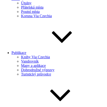
Útulny
Přátelská místa
Poutní místa
Koruna Via Czechia
Publikace
Knihy Via Czechia
Vandrovník
Mapy a aplikace
Dobrodružné výpravy
Turistický průvodce