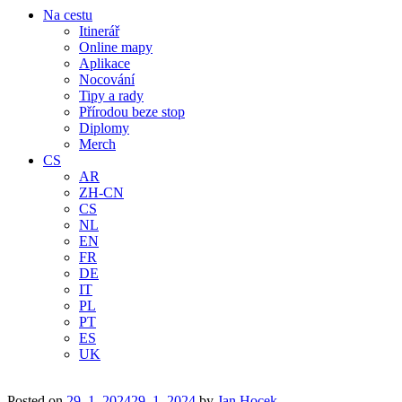
Na cestu
Itinerář
Online mapy
Aplikace
Nocování
Tipy a rady
Přírodou beze stop
Diplomy
Merch
CS
AR
ZH-CN
CS
NL
EN
FR
DE
IT
PL
PT
ES
UK
Posted on
29. 1. 2024
29. 1. 2024
by
Jan Hocek